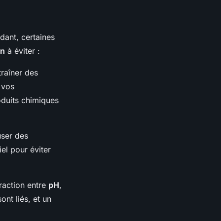
dant, certaines
en
à éviter :
traîner des
 vos
oduits chimiques
user des
iel pour éviter
raction entre
pH
,
ont liés, et un