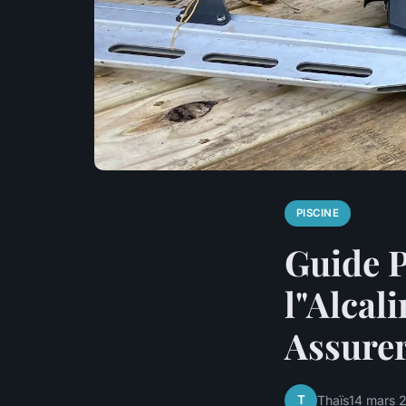
PISCINE
Guide P
l"Alcal
Assurer
T
Thaïs
14 mars 