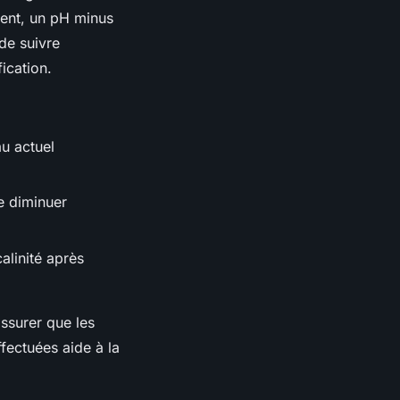
ment, un pH minus
de suivre
ication.
au actuel
e diminuer
calinité après
assurer que les
fectuées aide à la