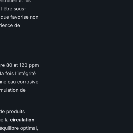
ntretien et les
t être sous-
mique favorise non
rience de
ntre 80 et 120 ppm
 fois l’intégrité
 une eau corrosive
umulation de
 de produits
ue la
circulation
quilibre optimal,