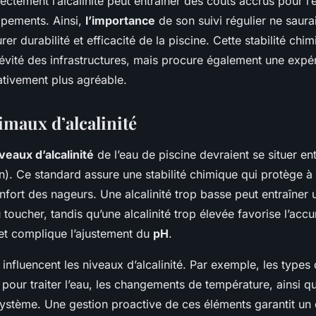
ctement l’alcalinité peut entraîner des coûts accrus pour l’e
ipements. Ainsi,
l’importance
de son suivi régulier ne saurai
er durabilité et efficacité de la piscine. Cette stabilité chi
évité des infrastructures, mais procure également une expé
ativement plus agréable.
imaux d’alcalinité
veaux d’alcalinité
de l’eau de piscine devraient se situer e
on). Ce standard assure une stabilité chimique qui protège à la
onfort des nageurs. Une alcalinité trop basse peut entraîner
toucher, tandis qu’une alcalinité trop élevée favorise l’acc
et complique l’ajustement du
pH
.
 influencent les niveaux d’alcalinité. Par exemple, les types
 pour traiter l’eau, les changements de température, ainsi q
ystème. Une gestion proactive de ces éléments garantit un é