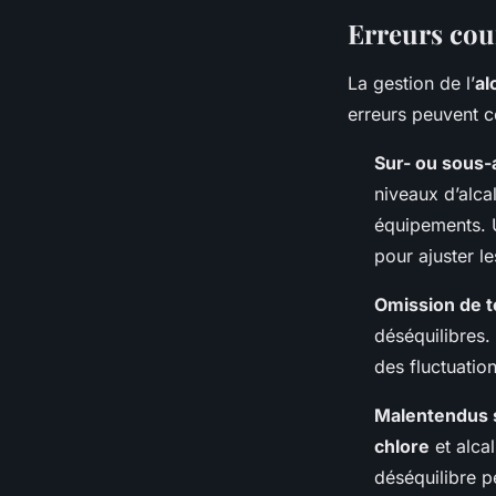
Erreurs cour
La gestion de l’
al
erreurs peuvent c
Sur- ou sous-a
niveaux d’alca
équipements. U
pour ajuster l
Omission de t
déséquilibres. 
des fluctuatio
Malentendus s
chlore
et alcal
déséquilibre pe