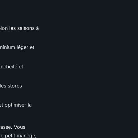
elon les saisons à
uminium léger et
nchéité et
les stores
t optimiser la
rrasse. Vous
Ce petit manège,