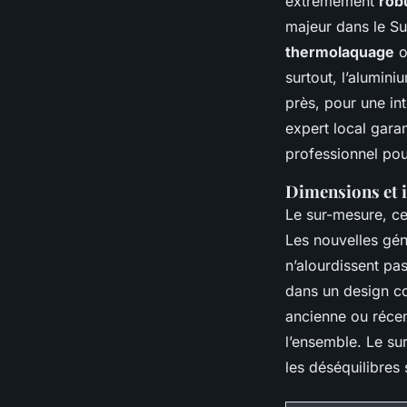
extrêmement
rob
majeur dans le Sud
thermolaquage
o
surtout, l’alumin
près, pour une in
expert local garan
professionnel po
Dimensions et i
Le sur-mesure, ce 
Les nouvelles gén
n’alourdissent pas
dans un design co
ancienne ou récen
l’ensemble. Le sur
les déséquilibres 