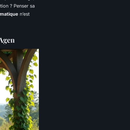
ution ? Penser sa
imatique
n’est
 Agen