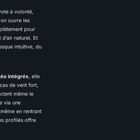
vote à volonté,
 on ouvre les
mplètement pour
 d’air naturel. Et
esque intuitive, du
éo intégrés
, elle
cas de vent fort,
tectent même le
e via une
, même en rentrant
s profilés offre