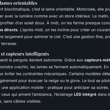
 lames orientables
 bioclimatique, c’est la lame orientable. Motorisée, elle pi
er avec la lumière comme avec un store intérieur. Le matin,
profiter d’un soleil doux. À midi, on les ferme presque co
ns directs
. L’après-midi, on les incline pour créer un courant
vre largement pour admirer le ciel. C’est une gestion fine, pr
 terrasse.
et capteurs intelligents
quand la pergola devient autonome. Grâce aux
capteurs mét
 moindre crachin, les lames se ferment automatiquement. En 
pour éviter les contraintes mécaniques. Certains modèles dé
égèrement pour évacuer la neige ou le givre. Le tout se pilot
ne application mobile - pratique pour anticiper sa soirée
r ceux qui aiment l’ambiance, l’éclairage
LED intégré
dans le
, sans câbles visibles.