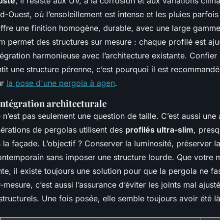
uste
, il résiste aux UV, à la corrosion et aux variations clim
-Ouest, où l’ensoleillement est intense et les pluies parfoi
ffre une finition homogène, durable, avec une large gamme 
ium permet des structures sur mesure : chaque profilé est aj
tégration harmonieuse avec l’architecture existante. Confier
tit une structure pérenne, c’est pourquoi il est recommandé 
ur
la pose d'une pergola à agen
.
ntégration architecturale
n’est pas seulement une question de taille. C’est aussi une a
érations de pergolas utilisent des
profilés ultra-slim
, presq
 la façade. L’objectif ? Conserver la luminosité, préserver la 
ntemporain sans imposer une structure lourde. Que votre m
te, il existe toujours une solution pour que la pergola ne f
-mesure, c’est aussi l’assurance d’éviter les joints mal ajusté
structurels. Une fois posée, elle semble toujours avoir été là