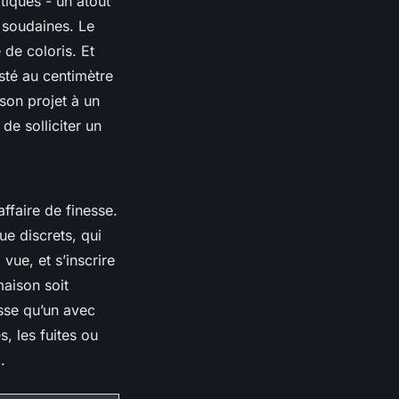
atiques - un atout
s soudaines. Le
de coloris. Et
usté au centimètre
 son projet à un
de solliciter un
ffaire de finesse.
ue discrets, qui
vue, et s’inscrire
aison soit
asse qu’un avec
s, les fuites ou
.