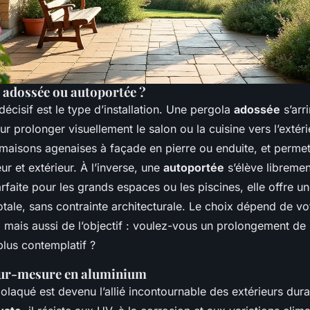
 : adossée ou autoportée ?
écisif est le type d’installation. Une pergola
adossée
s’arr
r prolonger visuellement le salon ou la cuisine vers l’extérie
maisons agenaises à façade en pierre ou enduite, et permet 
eur et extérieur. À l’inverse, une
autoportée
s’élève libremen
faite pour les grands espaces ou les piscines, elle offre un
ale, sans contrainte architecturale. Le choix dépend de vot
e, mais aussi de l’objectif : voulez-vous un prolongement d
lus contemplatif ?
sur-mesure en aluminium
olaqué est devenu l’allié incontournable des extérieurs dur