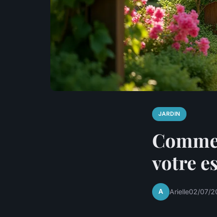
JARDIN
Comment
votre e
A
Arielle
02/07/2