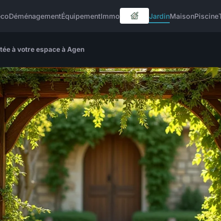
éco
Déménagement
Équipement
Immo
Jardin
Maison
Piscine
tée à votre espace à Agen