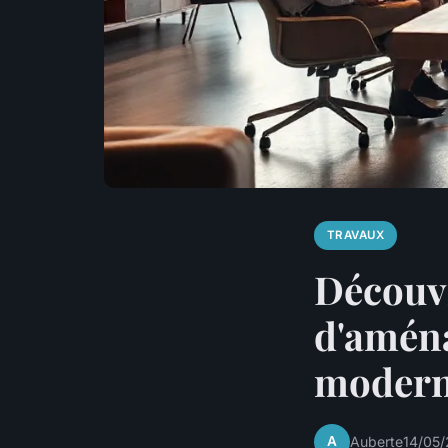
TRAVAUX
Découvr
d'aména
moderni
A
Auberte
14/05/