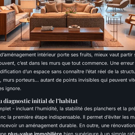
 d’aménagement intérieur porte ses fruits, mieux vaut partir
souvent, c’est dans les murs que tout commence. Une erreur
ification d’un espace sans connaître l’état réel de la struct
s, murs porteurs… autant de points invisibles qui peuvent vi
es ignore.
diagnostic initial de l’habitat
let - incluant l’humidité, la stabilité des planchers et la p
onc la première étape indispensable. Il permet d’éviter les 
oncevoir un aménagement durable. En outre, une rénovation
 une
plus-value immobilière
bien supérieure à un simple raf