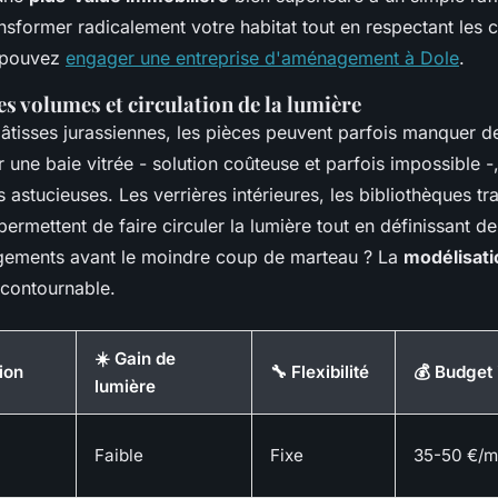
ansformer radicalement votre habitat tout en respectant les c
s pouvez
engager une entreprise d'aménagement à Dole
.
s volumes et circulation de la lumière
 bâtisses jurassiennes, les pièces peuvent parfois manquer d
r une baie vitrée - solution coûteuse et parfois impossible -
 astucieuses. Les verrières intérieures, les bibliothèques tr
ermettent de faire circuler la lumière tout en définissant d
gements avant le moindre coup de marteau ? La
modélisati
ncontournable.
☀️ Gain de
ion
🔧 Flexibilité
💰 Budget 
lumière
Faible
Fixe
35-50 €/m