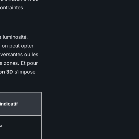
ontraintes
e luminosité.
, on peut opter
aversantes ou les
es zones. Et pour
on 3D
s’impose
indicatif
²