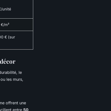
/unité
 €/m²
00 € (sur
 décor
urabilité, le
 ou les murs,
me offrent une
cillent entre
50