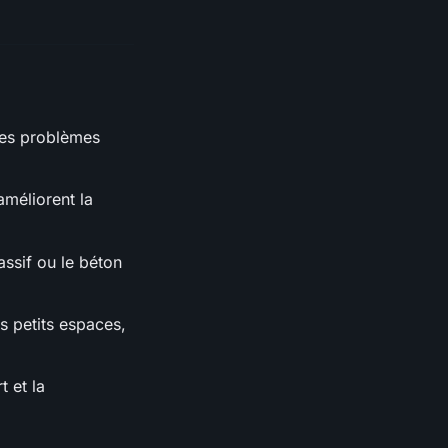
 les problèmes
améliorent la
sif ou le béton
es petits espaces,
 et la