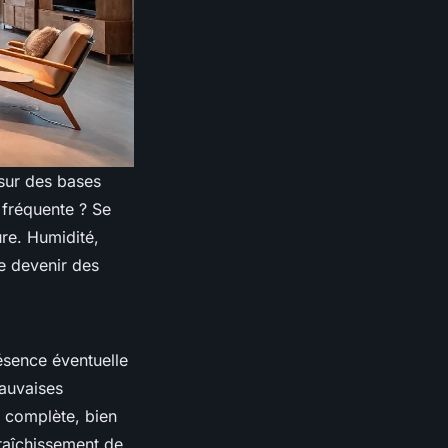
 sur des bases
 fréquente ? Se
ure. Humidité,
te devenir des
résence éventuelle
mauvaises
 complète, bien
raîchissement de