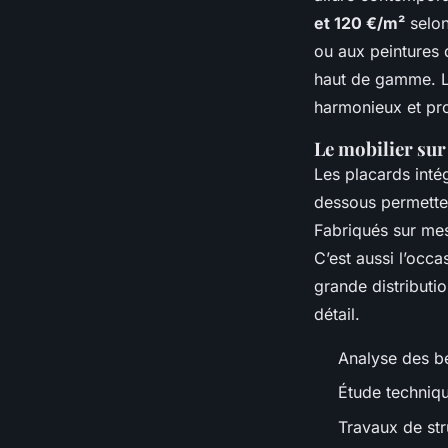
et 120 €/m²
selon
ou aux peintures 
haut de gamme. L’
harmonieux et pro
Le mobilier su
Les placards inté
dessous permetten
Fabriqués sur mesu
C’est aussi l’occa
grande distribution
détail.
Analyse des be
Étude techniq
Travaux de stru